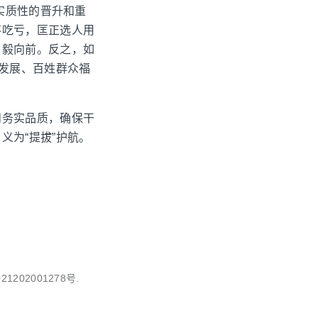
实质性的晋升和重
不吃亏，匡正选人用
勇毅向前。反之，如
会发展、百姓群众福
和务实品质，确保干
义为“提拔”护航。
1202001278号.