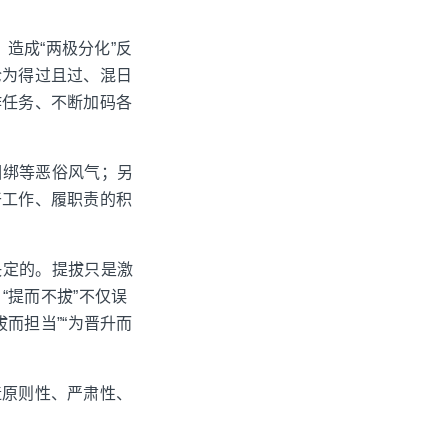
造成“两极分化”反
沦为得过且过、混日
作任务、不断加码各
捆绑等恶俗风气；另
干工作、履职责的积
决定的。提拔只是激
“提而不拔”不仅误
而担当”“为晋升而
造原则性、严肃性、