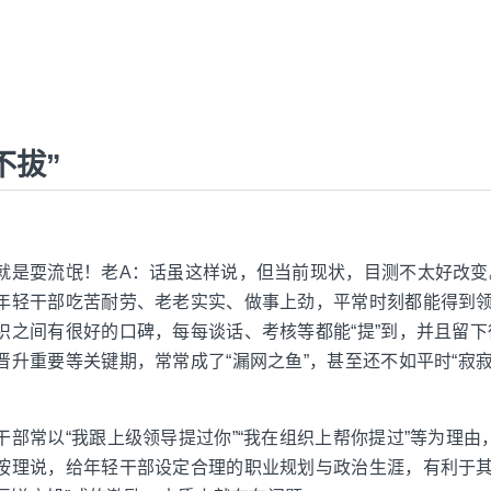
不拔”
就是耍流氓！老A：话虽这样说，但当前现状，目测不太好改变
年轻干部吃苦耐劳、老老实实、做事上劲，平常时刻都能得到
织之间有很好的口碑，每每谈话、考核等都能“提”到，并且留
晋升重要等关键期，常常成了“漏网之鱼”，甚至还不如平时“寂寂
干部常以“我跟上级领导提过你”“我在组织上帮你提过”等为理由
按理说，给年轻干部设定合理的职业规划与政治生涯，有利于