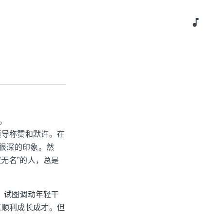
music_note
。
领导称赞和默许。在
下很深的印象。然
无名”的人，总是
，试图调动年轻干
其顺利成长成才。但