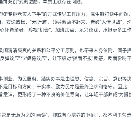
“画饼充饥”式的激励，本质上就存在问题。
”和“专挑老实人下手”的方式传导工作压力，滋生鞭打快牛问题，
者，安逸放松、“无所谓”，领导激励不起来、看破“人情世故”，
提”心怀希望者，珍视“机会”、加班加点、夙兴夜寐，承担更多工
级间清清爽爽的关系和公平分工原则，也带来人身依附、圈子
反弹效应”与“疲倦效应”，让下级对“提而不拔”反感，反而影响
事创业、为民服务、踏实办事是由理想、信念、宗旨、意识等
不是目标和方向；干实事、勤为民才是最终追求和恪守。因此，
旨意识，更形成了一种不良的价值导向，让年轻干部养成“为提拔
不管是无意为之的“画饼”，抑或有心培养的“图画”，都不利于营
。