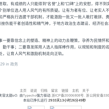
进取、有成绩的人只能得到“名誉”上和“口碑”上的安慰，得不到
个别单位选人用人风气的有所质疑。让有为者有位、让老实人
和严格执行选拔干部机制，才能激励一批又一批人敢打敢拼、
势必挫伤能干者创造性和精气神，于地方政治生态建设、经济社
事一要靠信念上的塑造、精神上的动力去鞭策，孕养为民情怀
、勤干事；二要靠发挥用人选人指挥棒作用，以规矩和制度的名
处，让育人风气和激励机制走向正轨。
29 in
政务
主页
说说
归档
留言
链接
主机
关于
Oo笑容太甜oO. 由
Typecho
强力驱动.
浙ICP备20006808号.
浙公网安备3302
本站已挣扎运行:
2933天13小时26分49秒