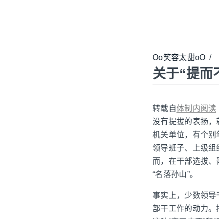
Oo笑容太甜oO
/
关于“提而
转载自
体制内阅读
没有提拔的表扬，
机关单位，有个别
领导班子、上级组
而，在干部选拔、
“名落孙山”。
事实上，少数领导
部干工作的动力。