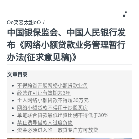
music_note
Oo笑容太甜oO
/
中国银保监会、中国人民银行发
布《网络小额贷款业务管理暂行
办法(征求意见稿)》
文章目录
不得跨省开展网络小额贷款业务
经营许可证有效期为3年
个人网络小额贷款不得超30万元
网络小额贷款不得用于炒股买房
单笔联合贷款最低出资比例不得低于30%
禁止诱导借款人过度负债
资金必须进入唯一放贷专户方可放贷