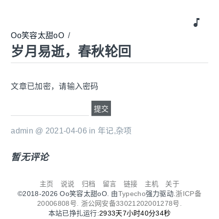
music_note
Oo笑容太甜oO
/
岁月易逝，春秋轮回
文章已加密，请输入密码
admin @ 2021-04-06 in
年记
,
杂项
暂无评论
主页
说说
归档
留言
链接
主机
关于
©2018-2026 Oo笑容太甜oO. 由
Typecho
强力驱动.
浙ICP备
20006808号.
浙公网安备33021202001278号.
本站已挣扎运行:
2933天7小时40分34秒