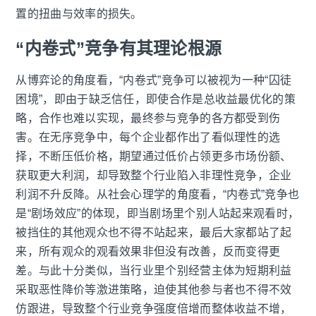
置的扭曲与效率的损失。
“内卷式”竞争有其理论根源
从博弈论的角度看，“内卷式”竞争可以被视为一种“囚徒
困境”，即由于缺乏信任，即使合作是总收益最优化的策
略，合作也难以实现，最终参与竞争的各方都受到伤
害。在无序竞争中，每个企业都作出了看似理性的选
择，不断压低价格，期望通过低价占领更多市场份额、
获取更大利润，却导致整个行业陷入非理性竞争，企业
利润不升反降。从社会心理学的角度看，“内卷式”竞争也
是“剧场效应”的体现，即当剧场里个别人站起来观看时，
被挡住的其他观众也不得不站起来，最后大家都站了起
来，所有观众的观看效果非但没有改善，反而变得更
差。与此十分类似，当行业里个别经营主体为短期利益
采取恶性降价等激进策略，迫使其他参与者也不得不效
仿跟进，导致整个行业竞争强度倍增而整体收益不增，