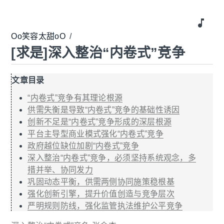
music_note
Oo笑容太甜oO
/
[求是]深入整治“内卷式”竞争
文章目录
“内卷式”竞争有其理论根源
供需失衡是导致“内卷式”竞争的基础性诱因
创新不足是“内卷式”竞争形成的深层根源
平台主导型商业模式强化“内卷式”竞争
政府越位缺位加剧“内卷式”竞争
深入整治“内卷式”竞争，必须坚持系统观念，多
措并举、协同发力
巩固动态平衡，供需两侧协同施策稳根基
强化创新引擎，提升价值创造与竞争层次
严明规则防线，强化监管执法维护公平竞争