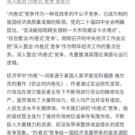
深入整治“内卷式”竞争 张金杰
“内卷式”竞争作为一种低效率的不公平竞争，已成为制约
我国经济高质量发展的瓶颈。党的二十届四中全会明确
提出，“坚决破除阻碍全国统一大市场建设卡点堵点”，
“综合整治‘内卷式’竞争”。刚刚召开的中央经济工作会议
把“深入整治‘内卷式’竞争”作为明年经济工作的重点任
务。深入整治“内卷式”竞争，先要厘清其理论渊源与运行
逻辑。
经济学中“内卷”一词来源于美国人类学家克利福德·格尔
茨的著作《农业的内卷化》，作者通过实证研究发现，
爪哇岛在荷兰殖民者主导下不断地进行农业的精密化生
产，虽然填充了大量劳动力，但人均产出并没有增加，
人民生活水平长期停滞。今天我们讲的“内卷式”竞争，指
的是经营主体为了维持市场地位或争夺有限市场，不断
投入大量精力和资源，却没有带来整体收益增长的恶性
竞争现象。“内卷式”竞争给一国经济发展带来的是资源配