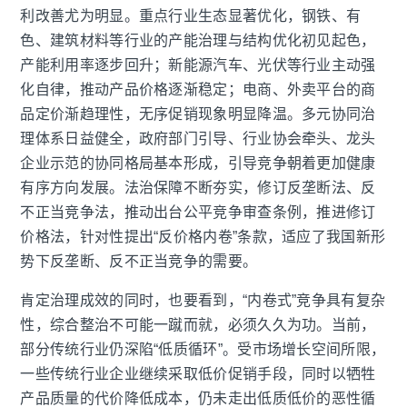
利改善尤为明显。重点行业生态显著优化，钢铁、有
色、建筑材料等行业的产能治理与结构优化初见起色，
产能利用率逐步回升；新能源汽车、光伏等行业主动强
化自律，推动产品价格逐渐稳定；电商、外卖平台的商
品定价渐趋理性，无序促销现象明显降温。多元协同治
理体系日益健全，政府部门引导、行业协会牵头、龙头
企业示范的协同格局基本形成，引导竞争朝着更加健康
有序方向发展。法治保障不断夯实，修订反垄断法、反
不正当竞争法，推动出台公平竞争审查条例，推进修订
价格法，针对性提出“反价格内卷”条款，适应了我国新形
势下反垄断、反不正当竞争的需要。
肯定治理成效的同时，也要看到，“内卷式”竞争具有复杂
性，综合整治不可能一蹴而就，必须久久为功。当前，
部分传统行业仍深陷“低质循环”。受市场增长空间所限，
一些传统行业企业继续采取低价促销手段，同时以牺牲
产品质量的代价降低成本，仍未走出低质低价的恶性循