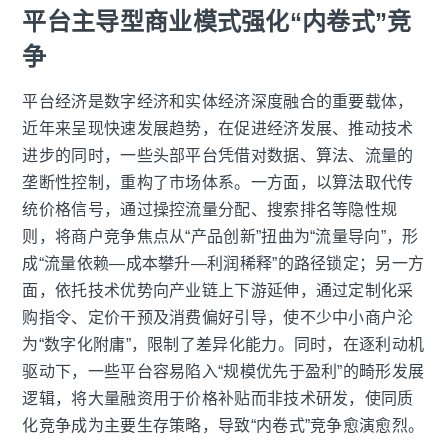
平台主导型商业模式强化“内卷式”竞
争
平台经济是数字经济和实体经济深度融合的重要载体，
近年来呈现快速发展趋势，在促进经济发展、推动技术
进步的同时，一些头部平台凭借对数据、算法、流量的
垄断性控制，重构了市场体系。一方面，以算法取代传
统价格信号，通过操控流量分配、搜索排名等隐性规
则，将商户竞争焦点从“产品创新”扭曲为“流量导向”，形
成“流量依赖—成本攀升—利润稀释”的路径锁定；另一方
面，依托技术优势向产业链上下游延伸，通过定制化采
购指令、定价干预及消费偏好引导，使不少中小商户沦
为“数字化附庸”，限制了差异化能力。同时，在逐利动机
驱动下，一些平台容易陷入“规模优先于盈利”的畸形发展
逻辑，将大量融资用于价格补贴而非技术研发，使同质
化竞争成为主要生存策略，导致“内卷式”竞争愈演愈烈。