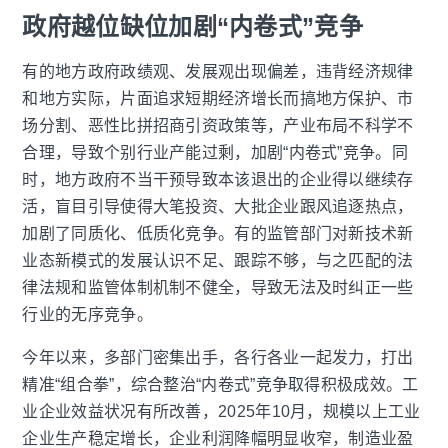
政府越位缺位加剧“内卷式”竞争
有的地方政府政绩观、发展观出现偏差，违背经济规律
和地方实际，片面追求短期经济增长而搞地方保护、市
场分割、恶性比拼招商引资政策等，产业布局不科学不
合理，导致个别行业产能过剩，加剧“内卷式”竞争。同
时，地方政府不当干预导致本该退出的企业得以继续存
活，盲目引导使得大笔投资、大批企业跟风追逐热点，
加剧了同质化、低质化竞争。有的监管部门对新技术新
业态新模式的发展认识不足、跟踪不够，与之匹配的法
律法规和监管体制机制不健全，导致无法及时纠正一些
行业的无序竞争。
今年以来，多部门密集出手，各行各业一起发力，打出
精准“组合拳”，综合整治“内卷式”竞争取得积极成效。工
业企业效益状况有所改善，2025年10月，规模以上工业
企业生产稳定增长，企业利润降幅明显收窄，制造业盈