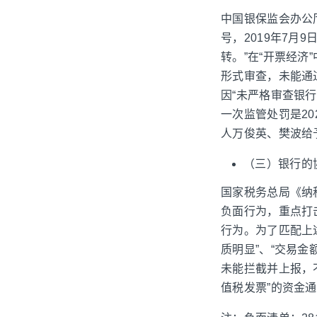
中国银保监会办公
号，2019年7
转。”在“开票经济
形式审查，未能通
因“未严格审查银
一次监管处罚是20
人万俊英、樊波给
（三）银行的
国家税务总局《纳税
负面行为，重点打击
行为。为了匹配上
质明显”、“交易
未能拦截并上报，
值税发票”的资金