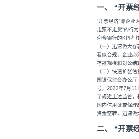
一、 “开票
“开票经济”即企
走票不走货”的行
迎合银行的KPI
（一）迅速做大存款
看似合规，企业必
存款规模和对公结
（二）快速扩张信
国银保监会办公厅
号，2022年7月
了规避上述监管，
国内信用证或保理
资金空转，迅速做
二、 “开票