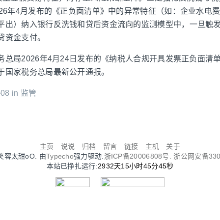
026年4月发布的《正负面清单》中的异常特征（如：企业水电
平出）纳入银行反洗钱和贷后资金流向的监测模型中，一旦触
贷资金支付。
务总局2026年4月24日发布的《纳税人合规开具发票正负面清
于国家税务总局最新公开通报。
08 in
监管
主页
说说
归档
留言
链接
主机
关于
Oo笑容太甜oO. 由
Typecho
强力驱动.
浙ICP备20006808号.
浙公网安备3302
本站已挣扎运行:
2932天15小时45分45秒