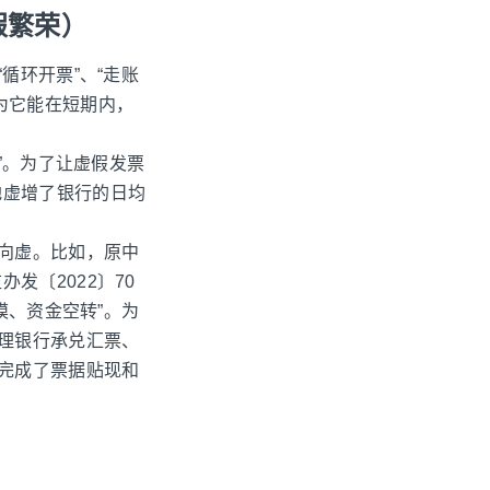
假繁荣）
循环开票”、“走账
为它能在短期内，
”。为了让虚假发票
地虚增了银行的日均
实向虚。比如，原中
发〔2022〕70
模、资金空转”。为
办理银行承兑汇票、
业完成了票据贴现和