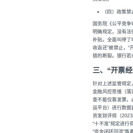
（四）政策禁
国务院《公平竞争审
明确规定，没有法
补贴。全面叫停了
收返还”被禁止，
链的断裂。银行若
三、“开票经
针对上述监管规定
金融风控思维（落实
查不能仅靠发票，
运平台）进行数据
资发财评规（20
“十不准”规定进行
“资金闭环回流”