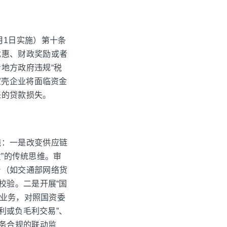
8月1日实施）第十条
优惠、财政奖励或者
地方政府违规“税
空壳企业将面临资金
来的贷款损失。
施：一是改变供应链
质”的传统思维。审
台（如交通部网络货
校验。二是开展“国
据业务，对照国资委
利或负毛利交易”、
税务合规的联动监