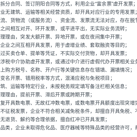
过拆分合同、签订阴阳合同等方式，利用企业“富余票”虚开发票
，企业无建筑、运输等相关经营资质，却开具对应行业的专用发票
合同流、货物流（或服务流）、资金流、发票流无法对应，存在脱
企业之间相互对开、环开发票，或平进平出，无实际业务流转；
无合理理由，突发大额开票、异地开票，或在夜间集中开票；
关联企业之间互相开具发票，用于虚增业绩、套取融资等目的；
仅通过买卖仓单、提单等凭证，不实际交付货物，却开具发票；
委托涉税中介协助虚开发票，或通过中介进行虚假代办开票相关业
发票上购方税号、名称、开户行等关键信息存在错填、漏填情况；
采取变名开票、错用税率等方式，混淆应税与免税项目；
，建筑、运输等特定行业，未按税务规定填写备注栏相关信息；
无合理理由，提前开票、滞后开票或跨期开票；
，重复开具数电票、无故红冲数电票，或数电票开具额度出现突增
税或不征税发票，企业不符合相关减免税条件，却擅自开具免税、
票，无退货、解约等合理依据，擅自红冲已开具发票；
特殊品类，企业未取得危化品、医疗器械等特殊品类的经营许可，