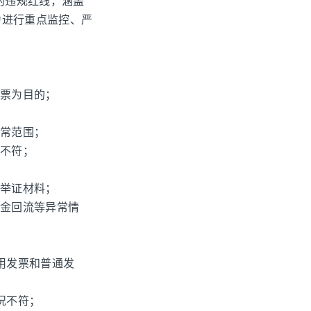
的违规红线，涵盖
为进行重点监控、严
开票为目的；
；
正常范围；
体不符；
效举证材料；
资金回流等异常情
用发票和普通发
况不符；