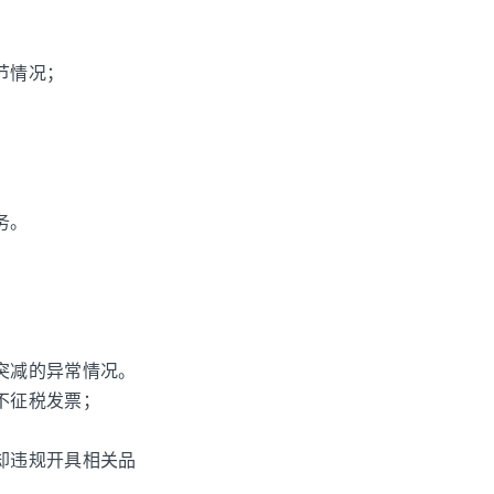
；
；
节情况；
务。
突减的异常情况。
不征税发票；
却违规开具相关品