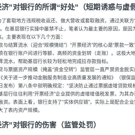
经济”对银行的所谓“好处”（短期诱惑与虚
业为了套取地方违规税收返还、做大营收或套取融资，通过关联方“
为。在基层银行实操中屡禁不止，笔者认为最主要的原因，是因
考核。主要表现在以下几个方面：
与结算流水（迎合“规模情结”）“开票经济”的核心是“票款一致
须在银行账户间进行等额、高频的资金划转（走账）。这极大
算流水，帮助基层行长较为轻松地完成拉存款指标。
贷与票据资产规模（掩盖“资金空转”）监管层一直严禁资金脱
《关于进一步推动金融服务制造业高质量发展的通知》（银保监办
11日发布）第八条中就明确规定：“坚决防止通过票据虚增贷款规
基层行往往利用“开票经济”企业提供的虚增增值税发票，为其
融资。表面上看，银行支持了“实体供应链”，实际上是配合企
大了表内资产规模。
经济”对银行的伤害（监管处罚）