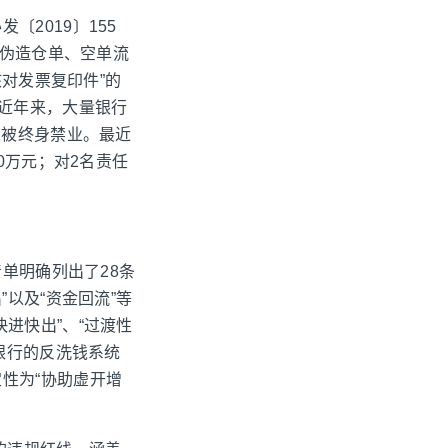
2019〕155
、伪造仓单、空单流
核对发票复印件”的
。近年来，大量银行
人被终身禁业。最近
0万元；对2名责任
清单明确列出了28条
以及“资金回流”等
进快出”、“过渡性
银行的反洗钱系统
性为“协助虚开增