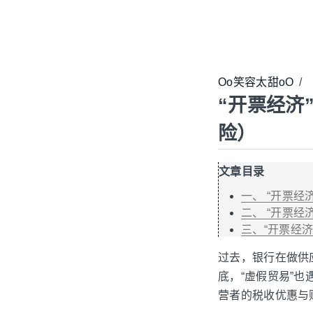
Oo笑容太甜oO
/
“开票经济
险）
文章目录
一、 “开票经
二、 “开票经
三、“开票经
过去，银行在做供
底，“虚假贸易”
营者的税收优惠与