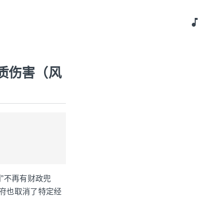
music_note
质伤害（风
”不再有财政兜
政府也取消了特定经