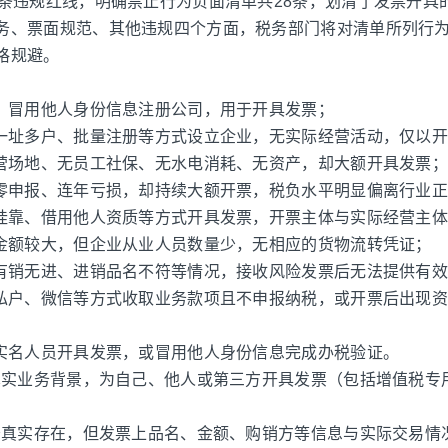
8条违规红线，明确禁止行为负面清单共28条，划清了发票开具
务、票面规范、其他违规四个方面，税务部门将对清单所列行
格规避。
用、冒用他人身份信息注册公司，用于开具发票；
取一址多户、批量注册等方式设立企业，无实际经营活动，仅以
经营场地、无员工社保、无水电消耗、无资产，却大额开具发票
期零申报、连年亏损，却持续大额开票，税负水平明显偏离行业
过挂靠、借用他人资质等方式开具发票，开票主体与实际经营主
票金额较大，但企业从业人员数量少，无相应的货物流转凭证；
在有销无进、进销品名不符等情况，接收风险发票后无法提供有
过私户、微信等方式收取业务款项且不申报纳税，或开票后出现
非实名人员开具发票，或冒用他人身份信息完成办税验证。
无真实业务背景，为自己、他人或第三方开具发票（包括增值税专
业务真实存在，但发票上品名、金额、购销方等信息与实际交易情