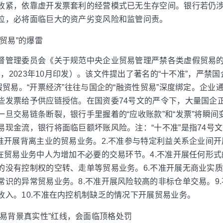
收紧，依靠虚开发票套利的经营模式已无生存空间。银行若仍
位，必将面临巨大的资产劣变风险和监管问责。
贸易”的爆雷
督管理委员会《关于规范中央企业贸易管理严禁各类虚假贸易
4号，2023年10月印发）。该文件提出了著名的“十不准”，严禁国
假贸易。“开票经济”往往与国企的“融资性贸易”深度绑定。企业通
些发票给予供应链授信。在国资委74号文的严令下，大量国企
一旦交易链条断裂，银行手里握着的“应收账款”和“发票”将瞬间
现金流，银行将面临巨额坏账风险。注：“十不准”是指74号文
不准开展背离主业的贸易业务。2.不准参与特定利益关系企业间
在贸易业务中人为增加不必要的交易环节。4.不准开展任何形式
的没有控制权的空转、走单等贸易业务。6.不准开展无商业实质
常识的异常贸易业务。8.不准开展风险较高的非标仓单交易。9
收入。10.不准在内控机制缺乏的情况下开展贸易业务。
贸易背景真实性”红线，会面临顶格处罚