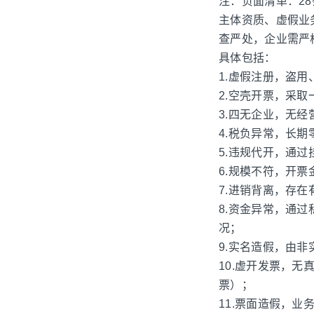
注：负面清单：2
主体资质、虚假业
查严处，企业需严
具体包括：
1.虚假注册，盗
2.空壳开票，采
3.四无企业，无
4.税负异常，长
5.违规代开，通
6.规模不符，开
7.进销背离，存
8.资金异常，通
况；
9.实名造假，由
10.虚开发票，
票）；
11.票面造假，