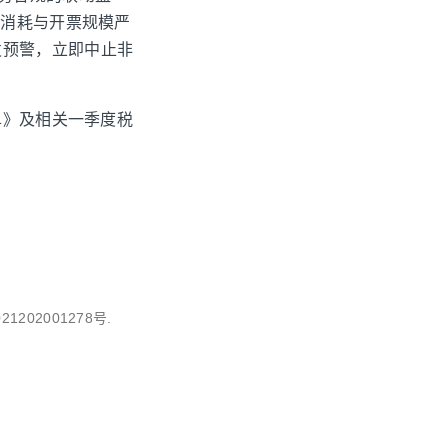
费消耗与开票规模严
发预警，立即中止非
单》及相关一季度税
1202001278号.