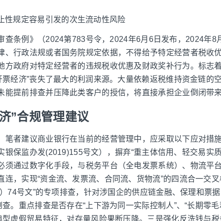
止性规定容易引发的次生流动性风险
查条例》（2024第783号令，2024年6月6日发布，2024年
律、行政法规或者国务院规定依据，不得给予特定经营者税收
地方政府对特定经营者的违规税收优惠及财政奖补行为。标志着
“开票经济”丧失了最大的利润来源。大量依赖返税维持资金链的
未能提前排查并压降此类客户的授信，将直接承担企业倒闭带
济”合规管理建议
，笔者建议商业银行在当前的经营管理中，应采取以下应对措
银保监办发(2019)155号文），摒弃“重主体信用、轻交易实
必须通过数字化手段，与税务平台（全电发票系统）、物流平
直连，实现“资金流、发票流、合同流、货物流”的四流合一交叉
23）74号文”的专项排查，针对涉国企的供应链金融、保理和票
倒查。重点排查是否存在“上下游为同一实际控制人”、“长期零毛
等典型虚假贸易特征，对存量风险果断压降。三是强化反洗钱与