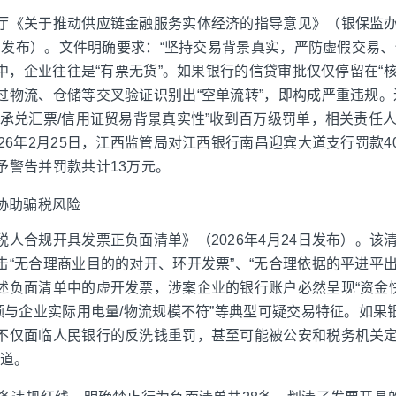
厅《关于推动供应链金融服务实体经济的指导意见》（银保监办发〔
月9日发布）。文件明确要求：“坚持交易背景真实，严防虚假交易
”中，企业往往是“有票无货”。如果银行的信贷审批仅仅停留在“
过物流、仓储等交叉验证识别出“空单流转”，即构成严重违规
行承兑汇票/信用证贸易背景真实性”收到百万级罚单，相关责任
26年2月25日，江西监管局对江西银行南昌迎宾大道支行罚款4
予警告并罚款共计13万元。
协助骗税风险
人合规开具发票正负面清单》（2026年4月24日发布）。该
“无合理商业目的的对开、环开发票”、“无合理依据的平进平出”
述负面清单中的虚开发票，涉案企业的银行账户必然呈现“资金快
金额与企业实际用电量/物流规模不符”等典型可疑交易特征。如果
不仅面临人民银行的反洗钱重罚，甚至可能被公安和税务机关定
通道。