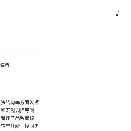
music_note
管理局
融资结构等方面发挥
管和宏观调控等问
产管理产品监管标
和转型升级，经国务