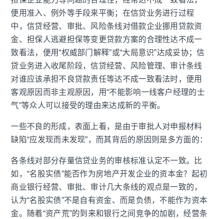
便用准入、例外等手段来平衡；在信贷业务进行过程
中，信贷经营、审批、风险条线对借款企业挪用贷款资
金、担保人逃避担保等变更贷款方案的合理性达不成一
致看法，便用“权威部门解释”或“大局意识”达成妥协；信
贷业务进入收尾阶段，信贷经营、风险管理、审计条线
对谁应该承担不良贷款责任等达不成一致看法时，便用
客观原因而非主观原因，用“不能影响一线客户经理的士
气”等众人可以接受的理由来达成新的平衡。
一些不良的形成，表面上看，是由于审批人对申报材料
缺陷“应发现而未发现”，而其背后的原因则是多方面的：
各条线对部分存量信贷业务的审核标准认定不一致。比
如，“名股实债”能否作为房地产开发企业的资本金？起初
商业银行经营、审批、审计几大条线的观点是一致的，
认为“名股实债”不是自有资金、而是负债，不能作为资本
金。随着“资产荒”的到来和银行之间竞争的加剧，经营条