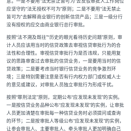
意。一是不要用“法无禁止皆可为”去反驳审批人工作岗位
应坚守的“法无授权不可为”原则；二是不要用“法无禁止
皆可为”去解释商业银行的创新信贷产品；三是一级分行
没有授权的应交由商业银行总行审批。
按照“法不溯及既往”“历史的眼光看待历史问题”原则，审
计人员应该用当时的信贷政策去审视信贷审批行为的合
法性和合理性。审视信贷审批行为是否违规，只能用复
议的思路审查过去审批的信贷业务，一是要用当时的信
贷政策；二是要考虑当时银行信贷业务的竞争激烈环
境；三是特别需要注意是否有行内权力部门或权威人士
的意见或建议，对审批人员独立审批行为形成干扰。
按照“罪刑法定”原则，定期公布“应发现未发现”的实例。
一是按信贷业务品种公布“应发现未发现”的实例，让审批
人员更加清楚在审批每一种信贷业务时必须提问或查询
的环节；二是按审批人等级公布“应发现未发现”的实例，
让参会审批人、主要审批人、牵头审批人更加明确自己