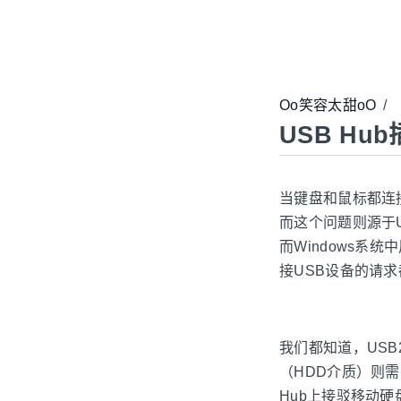
Oo笑容太甜oO
/
USB H
当键盘和鼠标都连
而这个问题则源于U
而Windows系
接USB设备的请
我们都知道，USB2
（HDD介质）则需
Hub上接驳移动硬