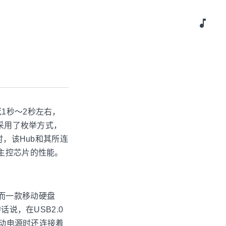
music_note
1秒～2秒左右，
时采用了枚举方式，
时，该Hub和其所连
b主控芯片的性能。
A，而一款移动硬盘
话说，在USB2.0
移动电源时还连接着