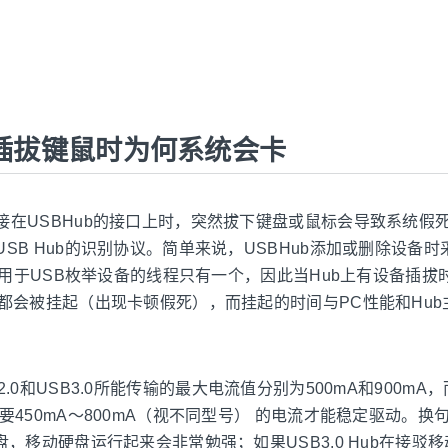
ub插拔键鼠时为何系统会卡
接在USBHub的接口上时，突然拔下键盘或鼠标会导致系统假死
SB Hub的识别协议。简单来说，USBHub添加或删除设备
统中用于USB枚举设备的线程只有一个，因此当Hub上有设备插拔
求都会被挂起（出现卡顿假死），而挂起的时间与PC性能和Hu
.0和USB3.0所能传输的最大电流值分别为500mA和900m
要450mA～800mA（视不同型号） 的电流才能稳定驱动。换句
盘，移动硬盘运行起来会非常勉强；如果USB3.0 Hub在接驳