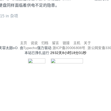
硬盘同样面临着供电不足的隐患。
15 in
杂项
主页
说说
归档
留言
链接
主机
关于
Oo笑容太甜oO. 由
Typecho
强力驱动.
浙ICP备20006808号.
浙公网安备3302
本站已挣扎运行:
2932天8小时18分31秒