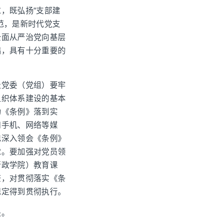
，既弘扬“支部建
范，是新时代党支
全面从严治党向基层
础，具有十分重要的
级党委（党组）要牢
组织体系建设的基本
动《条例》落到实
和手机、网络等媒
记深入领会《条例》
觉。要加强对党员领
行政学院）教育课
查，对贯彻落实《条
规定得到贯彻执行。
央。