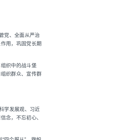
要管党、全面从严治
垒作用，巩固党长期
层组织中的战斗堡
和组织群众、宣传群
、科学发展观、习近
想信念，不忘初心、
“四个服从”，旗帜