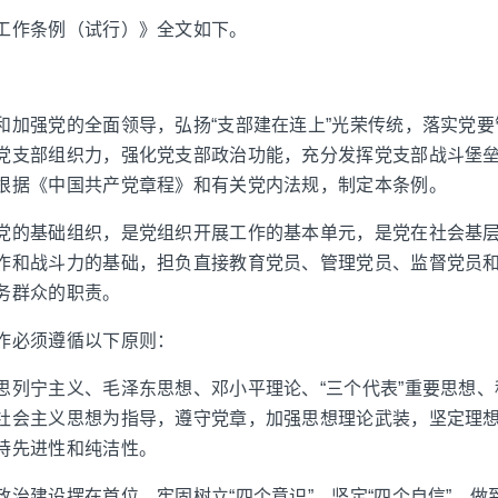
工作条例（试行）》全文如下。
和加强党的全面领导，弘扬“支部建在连上”光荣传统，落实党
党支部组织力，强化党支部政治功能，充分发挥党支部战斗堡
根据《中国共产党章程》和有关党内法规，制定本条例。
党的基础组织，是党组织开展工作的基本单元，是党在社会基
作和战斗力的基础，担负直接教育党员、管理党员、监督党员
务群众的职责。
作必须遵循以下原则：
思列宁主义、毛泽东思想、邓小平理论、“三个代表”重要思想
社会主义思想为指导，遵守党章，加强思想理论武装，坚定理
持先进性和纯洁性。
治建设摆在首位，牢固树立“四个意识”，坚定“四个自信”，做到