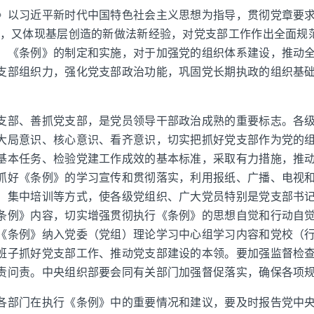
》以习近平新时代中国特色社会主义思想为指导，贯彻党章要求
统，又体现基层创造的新做法新经验，对党支部工作作出全面规
。《条例》的制定和实施，对于加强党的组织体系建设，推动
支部组织力，强化党支部政治功能，巩固党长期执政的组织基
支部、善抓党支部，是党员领导干部政治成熟的重要标志。各
大局意识、核心意识、看齐意识，切实把抓好党支部作为党的
基本任务、检验党建工作成效的基本标准，采取有力措施，推
抓好《条例》的学习宣传和贯彻落实，利用报纸、广播、电视
、集中培训等方式，使各级党组织、广大党员特别是党支部书
条例》内容，切实增强贯彻执行《条例》的思想自觉和行动自
《条例》纳入党委（党组）理论学习中心组学习内容和党校（
班子抓好党支部工作、推动党支部建设的本领。要加强监督检
责问责。中央组织部要会同有关部门加强督促落实，确保各项
各部门在执行《条例》中的重要情况和建议，要及时报告党中