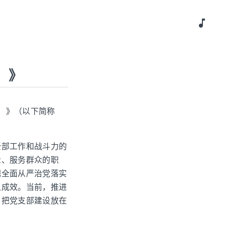
music_note
）》
行）》（以下简称
全部工作和战斗力的
众、服务群众的职
把全面从严治党落实
显成效。当前，推进
，把党支部建设放在