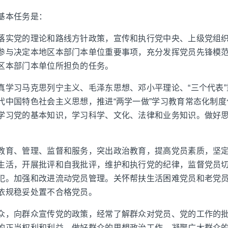
基本任务是：
落实党的理论和路线方针政策，宣传和执行党中央、上级党组
参与决定本地区本部门本单位重要事项，充分发挥党员先锋模
区本部门本单位所担负的任务。
真学习马克思列宁主义、毛泽东思想、邓小平理论、“三个代表
代中国特色社会主义思想，推进“两学一做”学习教育常态化制
学习党的基本知识，学习科学、文化、法律和业务知识。做好
教育、管理、监督和服务，突出政治教育，提高党员素质，坚
生活，开展批评和自我批评，维护和执行党的纪律，监督党员
犯。加强和改进流动党员管理。关怀帮扶生活困难党员和老党
依规稳妥处置不合格党员。
众，向群众宣传党的政策，经常了解群众对党员、党的工作的
的正当权利和利益，做好群众的思想政治工作，凝聚广大群众