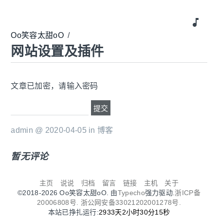
music_note
Oo笑容太甜oO
/
网站设置及插件
文章已加密，请输入密码
admin @ 2020-04-05 in
博客
暂无评论
主页
说说
归档
留言
链接
主机
关于
©2018-2026 Oo笑容太甜oO. 由
Typecho
强力驱动.
浙ICP备
20006808号.
浙公网安备33021202001278号.
本站已挣扎运行:
2933天2小时30分15秒