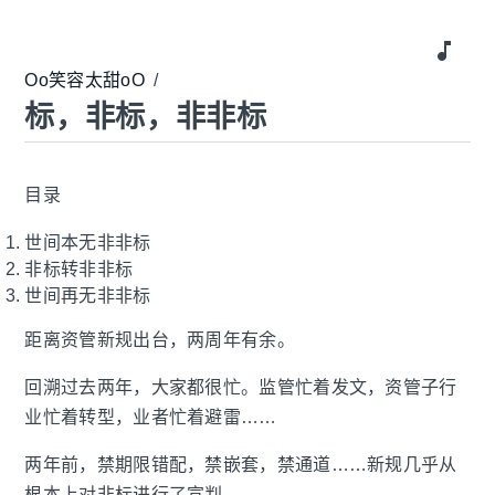
music_note
Oo笑容太甜oO
/
标，非标，非非标
目录
世间本无非非标
非标转非非标
世间再无非非标
距离资管新规出台，两周年有余。
回溯过去两年，大家都很忙。监管忙着发文，资管子行
业忙着转型，业者忙着避雷……
两年前，禁期限错配，禁嵌套，禁通道……新规几乎从
根本上对非标进行了宣判。