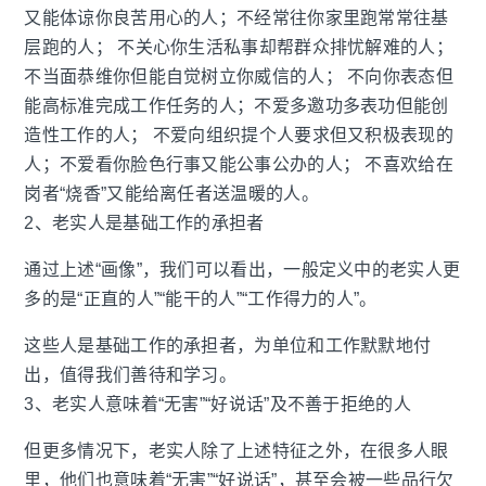
又能体谅你良苦用心的人；不经常往你家里跑常常往基
层跑的人； 不关心你生活私事却帮群众排忧解难的人；
不当面恭维你但能自觉树立你威信的人； 不向你表态但
能高标准完成工作任务的人；不爱多邀功多表功但能创
造性工作的人； 不爱向组织提个人要求但又积极表现的
人；不爱看你脸色行事又能公事公办的人； 不喜欢给在
岗者“烧香”又能给离任者送温暖的人。
2、老实人是基础工作的承担者
通过上述“画像”，我们可以看出，一般定义中的老实人更
多的是“正直的人”“能干的人”“工作得力的人”。
这些人是基础工作的承担者，为单位和工作默默地付
出，值得我们善待和学习。
3、老实人意味着“无害”“好说话”及不善于拒绝的人
但更多情况下，老实人除了上述特征之外，在很多人眼
里，他们也意味着“无害”“好说话”，甚至会被一些品行欠