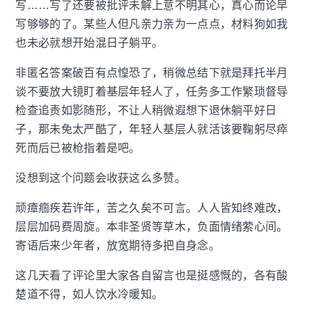
写……写了还要被批评未解上意不明其心，真心而论早
写够够的了。某些人但凡亲力亲为一点点，材料狗如我
也未必就想开始混日子躺平。
非匿名答案破百有点惶恐了，稍微总结下就是拜托半月
谈不要放大镜盯着基层年轻人了，任务多工作繁琐督导
检查追责如影随形，不让人稍微遐想下退休躺平好日
子，那未免太严酷了，年轻人基层人就活该要鞠躬尽瘁
死而后已被枪指着是吧。
没想到这个问题会收获这么多赞。
顽瘴痼疾若许年，苦之久矣不可言。人人皆知终难改，
层层加码费周旋。本非圣贤等草木，负面情绪萦心间。
寄语后来少年者，放宽期待多把自身念。
这几天看了评论里大家各自留言也是挺感慨的，各有酸
楚道不得，如人饮水冷暖知。