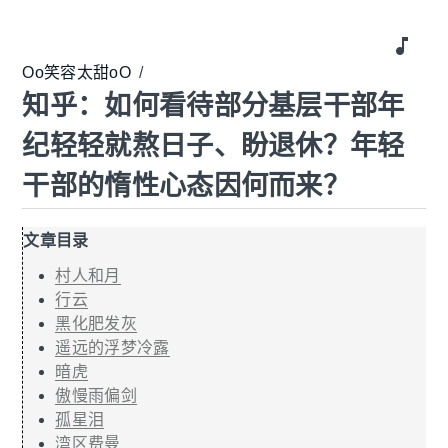
music_note
Oo笑容太甜oO
/
知乎：如何看待部分基层干部年
纪轻轻就熬日子、盼退休？年轻
干部的惰性心态因何而来？
文章目录
村人和月
行云
黑化肥发灰
遥远的浮梦冷露
暗虎
傲慢雨偏剑
孤星泪
湾区费曼