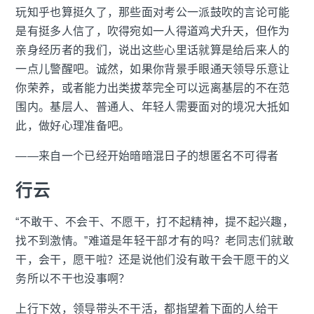
玩知乎也算挺久了，那些面对考公一派鼓吹的言论可能
是有挺多人信了，吹得宛如一人得道鸡犬升天，但作为
亲身经历者的我们，说出这些心里话就算是给后来人的
一点儿警醒吧。诚然，如果你背景手眼通天领导乐意让
你荣养，或者能力出类拔萃完全可以远离基层的不在范
围内。基层人、普通人、年轻人需要面对的境况大抵如
此，做好心理准备吧。
——来自一个已经开始暗暗混日子的想匿名不可得者
行云
“不敢干、不会干、不愿干，打不起精神，提不起兴趣，
找不到激情。”难道是年轻干部才有的吗？老同志们就敢
干，会干，愿干啦？还是说他们没有敢干会干愿干的义
务所以不干也没事啊？
上行下效，领导带头不干活，都指望着下面的人给干