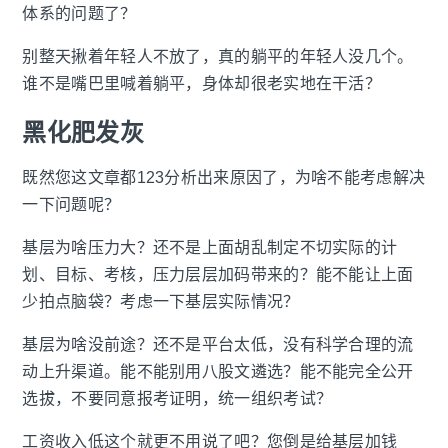
体系的问题了？
别整天揪着年轻人不放了，真的躺平的年轻人没几个。
谁不是嘴巴里喊着躺平，身体却很老实地在干活？
黑化肥发灰
既然您这文章都123分析出来原因了，为啥不能考虑解决
一下问题呢？
基层为啥压力大？还不是上面胡乱制定不切实际的计
划、目标、考核，压力层层加码带来的？能不能让上面
少拍点脑袋？考虑一下基层实际情况？
基层为啥没前途？还不是平台太低，没有科学合理的流
动上升渠道。能不能别用八股文遴选？能不能完全公开
选拔，不要同意报考证明，统一组织考试？
工资收入低这个就更不用说了吧？您倒是给基层加钱