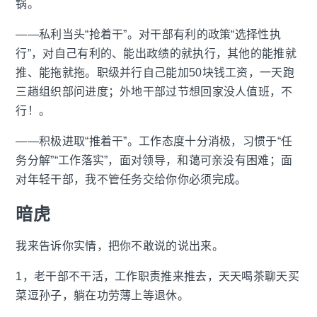
锅。
——私利当头“抢着干”。对干部有利的政策“选择性执
行”，对自己有利的、能出政绩的就执行，其他的能推就
推、能拖就拖。职级并行自己能加50块钱工资，一天跑
三趟组织部问进度；外地干部过节想回家没人值班，不
行！。
——积极进取“推着干”。工作态度十分消极，习惯于“任
务分解”“工作落实”，面对领导，和蔼可亲没有困难；面
对年轻干部，我不管任务交给你你必须完成。
暗虎
我来告诉你实情，把你不敢说的说出来。
1，老干部不干活，工作职责推来推去，天天喝茶聊天买
菜逗孙子，躺在功劳薄上等退休。