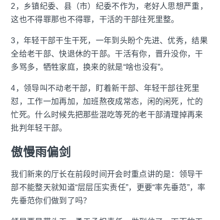
2，乡镇纪委、县（市）纪委不作为，老好人思想严重，
这也不得罪那也不得罪，干活的干部往死里整。
3，年轻干部干生干死，一年到头盼个先进、优秀，结果
全给老干部、快退休的干部。干活有你，晋升没你，干
多骂多，牺牲家庭，换来的就是“啥也没有”。
4，领导叫不动老干部，盯着新干部、年轻干部往死里
怼，工作一加再加，加班熬夜成常态，闲的闲死，忙的
忙死。什么时候先把那些混吃等死的老干部清理掉再来
批判年轻干部。
傲慢雨偏剑
我们新来的厅长在前段时间开会时重点讲的是：领导干
部不能整天就知道“层层压实责任”，更要“率先垂范”，率
先垂范你们做到了吗？