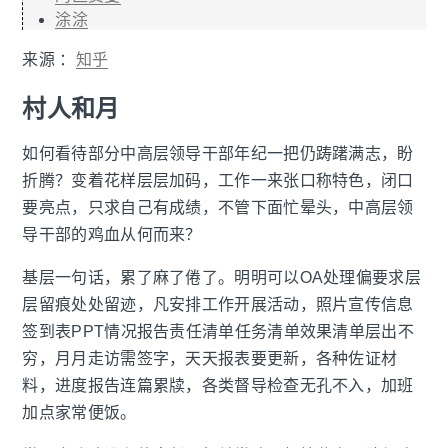
涂涂
来源 ：
知乎
村人和月
如何看待部分中高层领导干部年纪一把仍踌躇满志，盼
折腾？变着花样层层加码，工作一来张口称特色，闭口
要亮点，只求自己有成绩，不管下面忙晕头，中高层领
导干部的鸡血从何而来？
基层一句话，累了麻了倦了。明明可以OA处理偏要求层
层留痕处处留迹，凡安排工作开展活动，照片宣传信息
签到表PPT情况报告责任清单任务清单效果清单层出不
穷，月月走访需签字，天天报表要更新，各种佐证材
料，进度报告连篇累牍，各类督导检查无孔不入，加班
加点家常便饭。