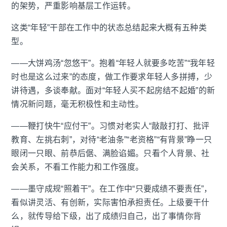
的架势，严重影响基层工作运转。
这类“年轻”干部在工作中的状态总结起来大概有五种类
型。
——大饼鸡汤“忽悠干”。抱着“年轻人就要多吃苦”“我年轻
时也是这么过来”的态度，做工作要求年轻人多拼搏，少
讲待遇，多谈奉献。面对“年轻人买不起房结不起婚”的新
情况新问题，毫无积极性和主动性。
——鞭打快牛“应付干”。习惯对老实人“敲敲打打、批评
教育、左挑右刺”，对待“老油条”“老资格”“有背景”睁一只
眼闭一只眼、前恭后倨、满脸谄媚。只看个人背景、社
会关系，不看工作能力和工作强度。
——墨守成规“照着干”。在工作中“只要成绩不要责任”，
看似讲灵活、有创新，实际害怕承担责任。上级要干什
么，就传导给下级，出了成绩归自己，出了事情你背