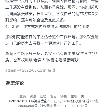
这是一个良好的工作态度，但因为自己精力有限，一些
工作还没有做到位，从而心里急躁、烦闷、怕被训斥和
责罚而紧张难安，长此以往，不仅自己的精神状态会受
到影响，还有可能会波及家庭关系。
4、如果上述方式您仍然觉得无法解决目前的困境
那说明可能您真的不太适合这个工作环境，那么就要通
过自己的努力去寻找一个更适合自己的工作。
毕竟人生路不只一条，老实人也有理由秉持“老实”的品
质，也有权利以“老实人”的姿态活得更精彩！
admin @ 2022-07-11 in
杂项
暂无评论
主页
说说
归档
留言
链接
主机
关于
©2018-2026 Oo笑容太甜oO. 由
Typecho
强力驱动.
浙ICP备
20006808号.
浙公网安备33021202001278号.