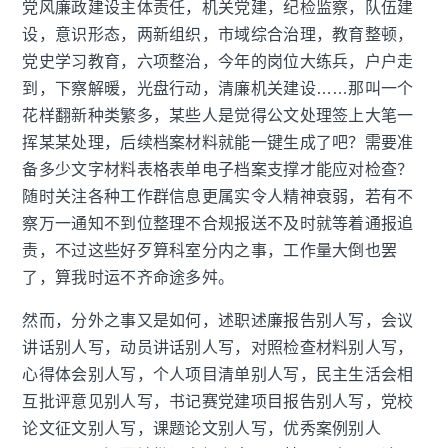
党风廉政建设主体责任，机关党建，纪检监察，队伍建
设，意识形态，两新组织，市域综合治理，教育整顿，
党史学习教育，六项整治，今年的岗位大练兵，户户走
到，下察解暖，光盘行动，清廉机关建设……那叫一个
花样翻新种类繁多，某些人是觉得公文处理签上大笔一
挥某某处理，后续档案材料就能一键生成了吧？需要准
备多少文字材料表格表单电子档案支撑才能应对检查？
随时关注各种工作群信息更属实令人精神衰弱，若有不
察万一通知不到位整理不合规报送不及时就等着通报追
责，不过这些好歹算科室分内之事，工作量大倒也罢
了，算我时运不齐命途多舛。
然而，分外之事又是如何，述职述廉报告别人写，会议
讲话别人写，动员讲话别人写，对照检查材料别人写，
心得体会别人写，个人项目清单别人写，民主生活会相
互批评意见别人写，书记赛党建项目报告别人写，党校
论文征文别人写，课题论文别人写，优秀案例别人