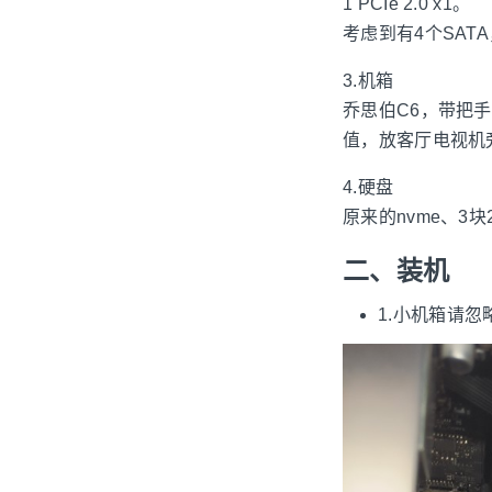
1 PCIe 2.0 x1。
考虑到有4个SAT
3.机箱
乔思伯C6，带把
值，放客厅电视机
4.硬盘
原来的nvme、3
二、装机
1.小机箱请