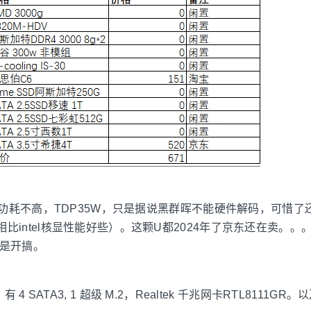
g，功耗不高，TDP35W，只是据说黑群晖不能硬件解码，可惜
比intel核显性能好些）。这颗U都2024年了京东还在卖。。
于是开搞。
 4 SATA3, 1 超级 M.2，Realtek 千兆网卡RTL8111GR。以及1 