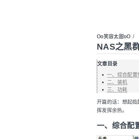
Oo笑容太甜oO
/
NAS之黑
文章目录
一、综合配置
二、装机
三、功耗
开篇的话：想起捣
挥发挥余热。
一、综合配