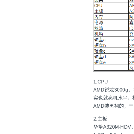
1.CPU
AMD锐龙3000
实也就亮机水平，相
AMD装黑裙的，
2.主板
华擎A320M-HDV，有