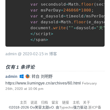
var
 secondsold
=
Math
.
floor
(
secti
var
 msPerDay
=
246060
*
1000
;
var
 e_daysold
=
timeold
/
msPerDay
;
var
 daysold
=
Math
.
floor
(
e_daysol
    document
.
write
(
""
+
daysold
+
"天"
)
<
/
script
>
<
/
span
>
admin @ 2020-02-15 in
博客
仅有 1 条评论
admin
:
转自 刘明野
https://www.liumingye.cn/archives/60.html
February
26th, 2020 at 10:06 pm
主页
说说
归档
留言
链接
主机
关于
©2018-2026 Oo笑容太甜oO. 由
Typecho
强力驱动.
浙ICP备