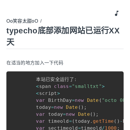
music_note
Oo笑容太甜oO
/
typecho底部添加网站已运行XX
天
在适当的地方加入一下代码
    本站已安全运行了
:
<
span 
class
=
"smalltxt"
>
<
script
>
var
 BirthDay
=
new
Date
(
"octo 08,
    today
=
new
Date
(
)
;
var
 today
=
new
Date
(
)
;
var
 timeold
=
(
today
.
getTime
(
)
-
Bi
var
 sectimeold
=
timeold
/
1000
;