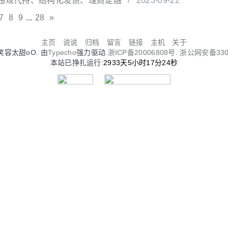
违规代持、结构化发债、理财定融
/
2023-09-22
7
8
9
...
28
»
主页
说说
归档
留言
链接
主机
关于
Oo笑容太甜oO. 由
Typecho
强力驱动.
浙ICP备20006808号.
浙公网安备3302
本站已挣扎运行:
2933天5小时17分24秒